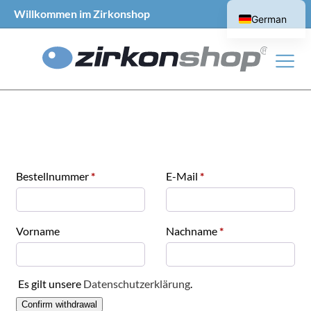
Willkommen im Zirkonshop
German
English
erforderlich
erforderlich
Bestellnummer
Page URI *erforderlich
*
E-Mail
*
erforderlich
Vorname
Nachname
*
Es gilt unsere
Datenschutzerklärung
.
Confirm withdrawal